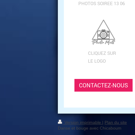
PHOTOS SOIREE 13 06
CLIQUEZ SUR
LE LOGO
CONTACTEZ-NOUS
Version imprimable
|
Plan du site
Danse et bouge avec Chicaboum